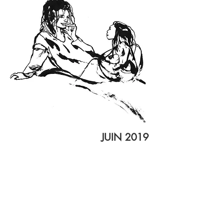
JUIN 2019
HORS CASE
: Résidence de création
La Filière - CFPTS, Bagnolet (93)
du 10 au 21 juin
Sortie de résidence: les 19 et 20 juin à
19h30
JANVIER - JUIN 2019
« QUE VEUT LA JEUNESSE,