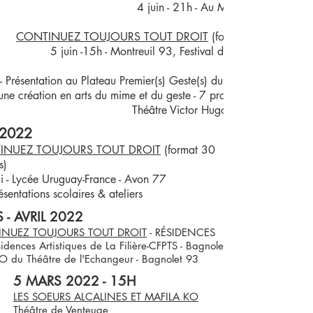
4 juin - 21h - Au Maquis - Lauris 84
CONTINUEZ TOUJOURS TOUT DROIT
(format 30 minutes)
5 juin -15h - Montreuil 93, Festival des Murs à Pêches
- Présentation au Plateau Premier(s) Geste(s) du Groupe Geste(s)
une création en arts du mime et du geste - 7 projets
Théâtre Victor Hugo de Bagneux 92
 2022
INUEZ TOUJOURS TOUT DROIT
(format 30
s)
 - Lycée Uruguay-France - Avon 77
ésentations scolaires & ateliers
 - AVRIL 2022
NUEZ TOUJOURS TOUT DROIT
- RÉSIDENCES
idences Artistiques de La Filière-CFPTS - Bagnolet 93
O du Théâtre de l'Echangeur - Bagnolet 93
5 MARS 2022 - 15H
LES SOEURS ALCALINES ET MAFILA KO
Théâtre de Venteuge