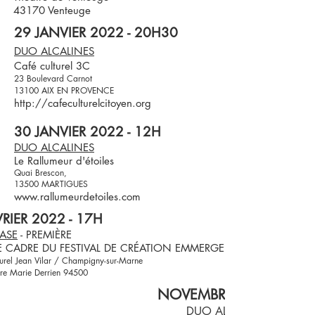
43170 Venteuge
29 JANVIER 2022 - 20H30
DUO ALCALINES
Café culturel 3C
23 Boulevard Carnot
13100 AIX EN PROVENCE
http://cafeculturelcitoyen.org
30 JANVIER 2022 - 12H
DUO ALCALINES
Le Rallumeur d'étoiles
Quai Brescon,
13500 MARTIGUES
www.rallumeurdetoiles.com
VRIER 2022 - 17H
ASE
- PREMIÈRE
E CADRE DU FESTIVAL DE CRÉATION EMMERGENTE
turel Jean Vilar / Champigny-sur-Marne
rre Marie Derrien 94500
NOVEMBRE 2021
DUO ALCALINES