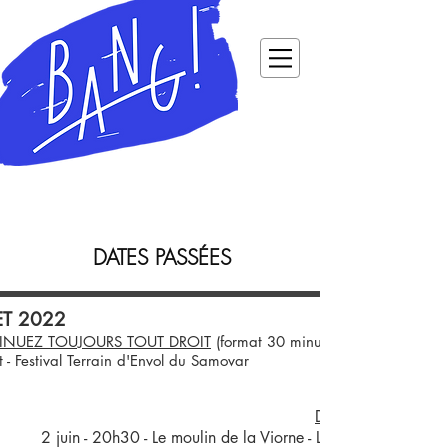
DATES PASSÉES
LET 2022
NUEZ TOUJOURS TOUT DROIT
(format 30 minutes)
et - Festival Terrain d'Envol du Samovar
DUO ALCALINES
2 juin - 20h30 - Le moulin de la Viorne - Les Omergues 04