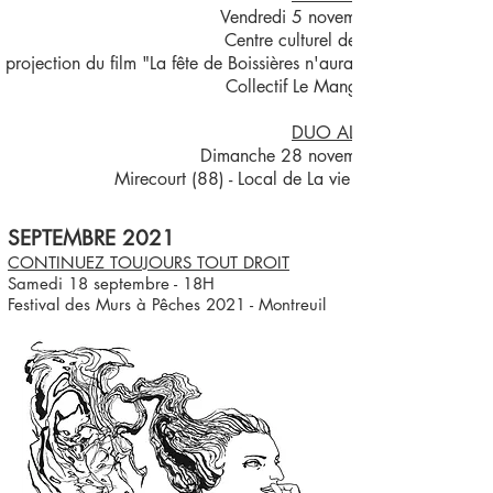
Vendredi 5 novembre - 20h
Centre culturel de Langeac
 projection du film "La fête de Boissières n'aura pas lieu"
Collectif Le Mange-minutes
DUO ALCALINES
Dimanche 28 novembre - 15h
Mirecourt (88) - Local de La vie ensemble
SEPTEMBRE 2021
CONTINUEZ TOUJOURS TOUT DROIT
Samedi 18 septembre - 18H
Festival des Murs à Pêches 2021 - Montreuil